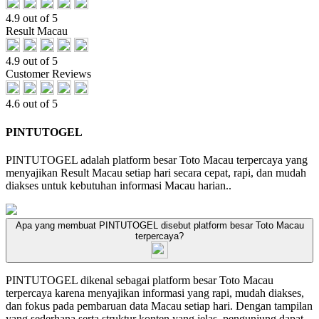
4.9 out of 5
Result Macau
4.9 out of 5
Customer Reviews
4.6 out of 5
PINTUTOGEL
PINTUTOGEL adalah platform besar Toto Macau terpercaya yang
menyajikan Result Macau setiap hari secara cepat, rapi, dan mudah
diakses untuk kebutuhan informasi Macau harian..
Apa yang membuat PINTUTOGEL disebut platform besar Toto Macau
terpercaya?
PINTUTOGEL dikenal sebagai platform besar Toto Macau
terpercaya karena menyajikan informasi yang rapi, mudah diakses,
dan fokus pada pembaruan data Macau setiap hari. Dengan tampilan
yang sederhana serta struktur konten yang jelas, pengunjung dapat