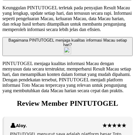
Keunggulan PINTUTOGEL terletak pada penyajian Result Macau
yang lengkap, update setiap hari, dan tersusun secara rapi. Informasi
seperti pengeluaran Macau, keluaran Macau, data Macau harian,
dan rekap hasil terbaru ditampilkan untuk membantu pengunjung
memperoleh informasi secara lebih jelas dan efisien.
Bagaimana PINTUTOGEL menjaga kualitas informasi Macau setiap
hari?
PINTUTOGEL menjaga kualitas informasi Macau dengan
menyusun data secara terstruktur, memperbarui Result Macau setiap
hari, dan menampilkan konten dalam format yang mudah dipahami.
Dengan pendekatan tersebut, PINTUTOGEL menjadi platform
informasi Toto Macau terpercaya yang relevan untuk pengunjung
yang membutuhkan data Macau harian secara cepat dan praktis.
Review Member PINTUTOGEL
Aloy.
PINTUTOGEL menurut saya adalah platform besar Toto