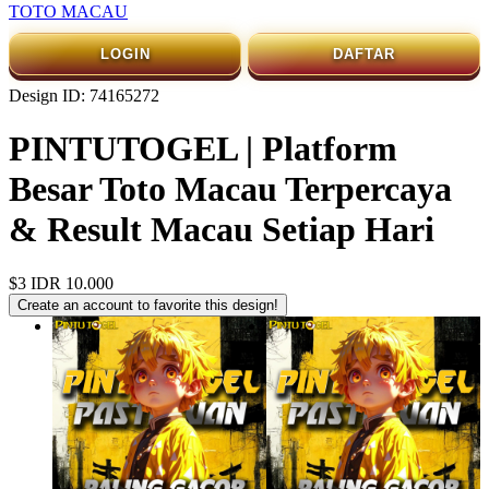
TOTO MACAU
LOGIN
DAFTAR
Design ID: 74165272
PINTUTOGEL | Platform
Besar Toto Macau Terpercaya
& Result Macau Setiap Hari
$3
IDR 10.000
Create an account to favorite this design!