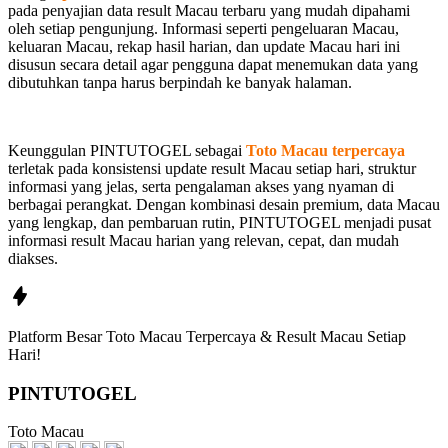
pada penyajian data result Macau terbaru yang mudah dipahami
oleh setiap pengunjung. Informasi seperti pengeluaran Macau,
keluaran Macau, rekap hasil harian, dan update Macau hari ini
disusun secara detail agar pengguna dapat menemukan data yang
dibutuhkan tanpa harus berpindah ke banyak halaman.
Keunggulan PINTUTOGEL sebagai
Toto Macau terpercaya
terletak pada konsistensi update result Macau setiap hari, struktur
informasi yang jelas, serta pengalaman akses yang nyaman di
berbagai perangkat. Dengan kombinasi desain premium, data Macau
yang lengkap, dan pembaruan rutin, PINTUTOGEL menjadi pusat
informasi result Macau harian yang relevan, cepat, dan mudah
diakses.
Platform Besar Toto Macau Terpercaya & Result Macau Setiap
Hari!
PINTUTOGEL
Toto Macau