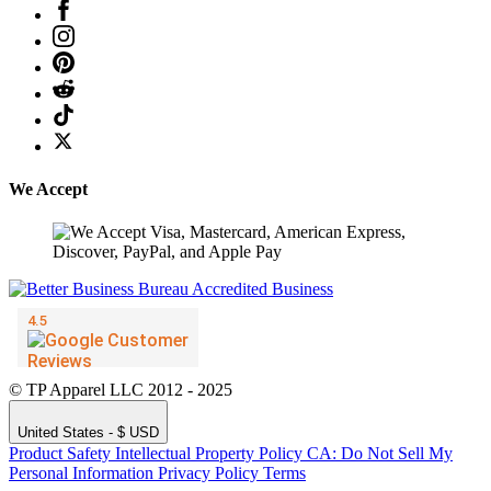
We Accept
© TP Apparel LLC 2012 - 2025
United States - $ USD
Product Safety
Intellectual Property Policy
CA: Do Not Sell My
Personal Information
Privacy Policy
Terms